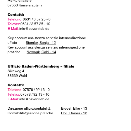
Merkurstraße 9
67663 Kaiserslautern
Contatti:
Telefono:
0631 / 3 57 25 - 0
Telefax:
0631 /
3 57 25 - 10
E-Mail:
info@bsvertrieb.de
Key account assistenza servizio interno/direzione
ufficio
Stemler, Sonja - 12
Key account assistenza servizio interno/gestione
pratiche
Nowagk, Gabi - 14
Ufficio Baden-Württemberg – filiale
Sikaweg 4
88639 Wald
Contatti:
Telefono:
07578 / 92 13 - 0
Telefax:
07578 / 92 13 - 10
E-Mail:
info@bsvertrieb.de
Direzione ufficio/contabilità
Biggel, Elke - 13
Contabilità/gestione pratiche
Holl, Rainer - 12