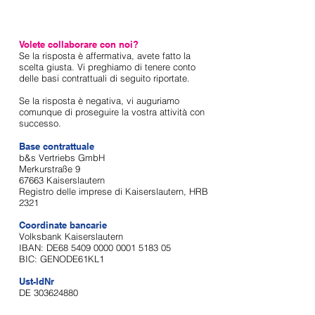
Volete collaborare con noi?
Se la risposta è affermativa, avete fatto la
scelta giusta. Vi preghiamo di tenere conto
delle basi contrattuali di seguito riportate.
Se la risposta è negativa, vi auguriamo
comunque di proseguire la vostra attività con
successo.
Base contrattuale
b&s Vertriebs GmbH
Merkurstraße 9
67663 Kaiserslautern
Registro delle imprese di Kaiserslautern, HRB
2321
Coordinate bancarie
Volksbank Kaiserslautern
IBAN: DE68 5409 0000 0001 5183 05
BIC: GENODE61KL1
Ust-IdNr
DE
303624880