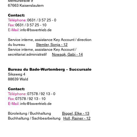
Merkurstraße 9
67663 Kaiserslautern
Contact:
Téléphone:
0631 / 3 57 25 - 0
Fax:
0631 /
3 57 25 - 10
E-Mail:
info@bsvertrieb.de
Service interne, assistance Key Account / direction
du bureau
Stemler, Sonja - 12
Service interne, assistance Key Account /
secrétariat administratif
Nowagk, Gabi - 14
Bureau du Bade-Wurtemberg – Succursale
Sikaweg 4
88639 Wald
Contact:
Téléphone:
07578 / 92 13 - 0
Fax:
07578 / 92 13 - 10
E-Mail:
info@bsvertrieb.de
Büroleitung / Buchhaltung
Biggel, Elke - 13
Buchhaltung / Sachbearbeitung
Holl, Rainer - 12