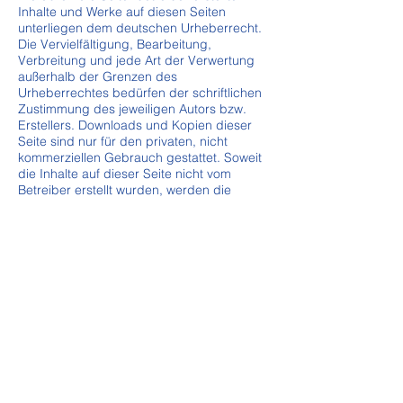
Inhalte und Werke auf diesen Seiten
unterliegen dem deutschen Urheberrecht.
Die Vervielfältigung, Bearbeitung,
Verbreitung und jede Art der Verwertung
außerhalb der Grenzen des
Urheberrechtes bedürfen der schriftlichen
Zustimmung des jeweiligen Autors bzw.
Erstellers. Downloads und Kopien dieser
Seite sind nur für den privaten, nicht
kommerziellen Gebrauch gestattet. Soweit
die Inhalte auf dieser Seite nicht vom
Betreiber erstellt wurden, werden die
Urheberrechte Dritter beachtet.
Insbesondere werden Inhalte Dritter als
solche gekennzeichnet. Sollten Sie
trotzdem auf eine Urheberrechtsverletzung
aufmerksam werden, bitten wir um einen
entsprechenden Hinweis. Bei
Bekanntwerden von Rechtsverletzungen
werden wir derartige Inhalte umgehend
entfernen.